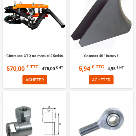
Cintreuse GT-Xtra manuel 25cd4s
Gousset 45° incurvé
€ TTC
€ TTC
570,00
5,94
€ HT
€ HT
475,00
4,95
ACHETER
ACHETER