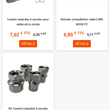
Inserts taraudes à souder pour
Rotules compétition mâle LINK
embouts à rotule
MXM F2
€ TTC
€ TTC
7,62
6,85
€ HT
€ HT
6,35
5,71
DÉTAILS
DÉTAILS
RC inserts taraudés à souder