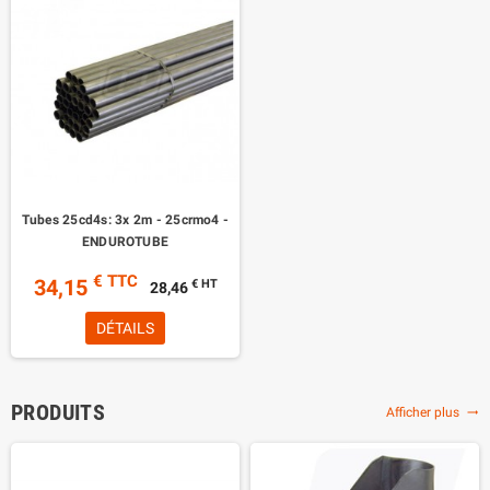
Tubes 25cd4s: 3x 2m - 25crmo4 -
ENDUROTUBE
€ TTC
34,15
€ HT
28,46
DÉTAILS
PRODUITS
Afficher plus
trending_flat