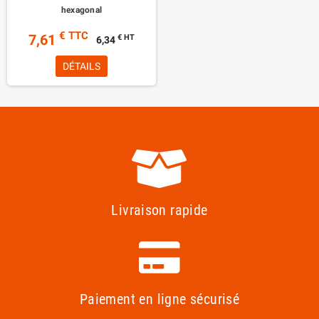
hexagonal
€ TTC
7,61
€ HT
6,34
DÉTAILS
Livraison rapide
Paiement en ligne sécurisé