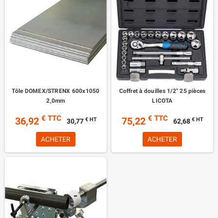
Tôle DOMEX/STRENX 600x1050
Coffret à douilles 1/2" 25 pièces
2,0mm
LICOTA
€ TTC
€ TTC
36,92
75,22
€ HT
€ HT
30,77
62,68
ACHETER
ACHETER