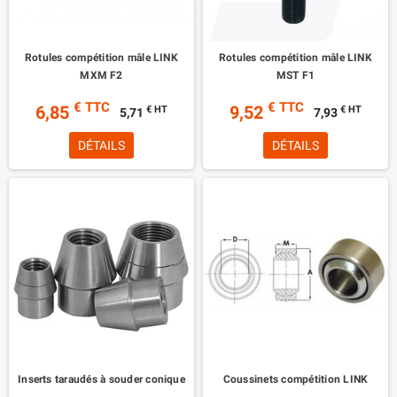
Rotules compétition mâle LINK
Rotules compétition mâle LINK
MXM F2
MST F1
€ TTC
€ TTC
6,85
9,52
€ HT
€ HT
5,71
7,93
DÉTAILS
DÉTAILS
Inserts taraudés à souder conique
Coussinets compétition LINK