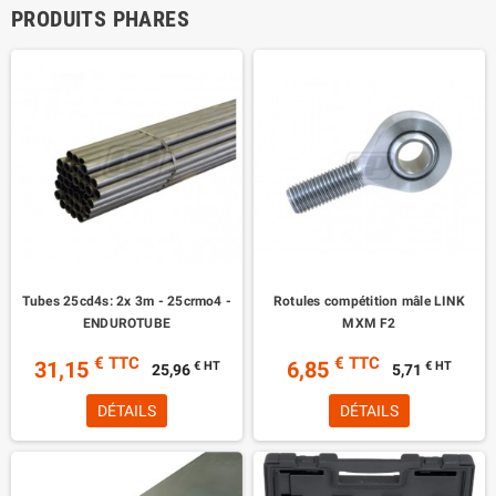
PRODUITS PHARES
Tubes 25cd4s: 2x 3m - 25crmo4 -
Rotules compétition mâle LINK
ENDUROTUBE
MXM F2
€ TTC
€ TTC
31,15
6,85
€ HT
€ HT
25,96
5,71
DÉTAILS
DÉTAILS