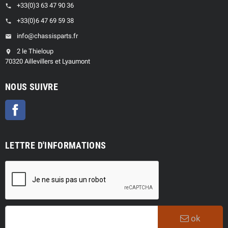
+33(0)3 63 47 90 36
phone
+33(0)6 47 69 59 38
phone
info@chassisparts.fr
email
2 le Thieloup
location_on
70320 Aillevillers et Lyaumont
NOUS SUIVRE
Facebook
LETTRE D'INFORMATIONS
ok