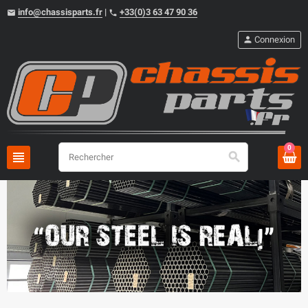
info@chassisparts.fr
|
+33(0)3 63 47 90 36
email
phone
person
Connexion
0
view_headline
search