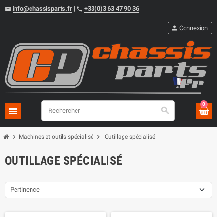
info@chassisparts.fr
|
+33(0)3 63 47 90 36
email
phone
person
Connexion
0
view_headline
search
chevron_right
chevron_right
Machines et outils spécialisé
Outillage spécialisé
OUTILLAGE SPÉCIALISÉ
Pertinence