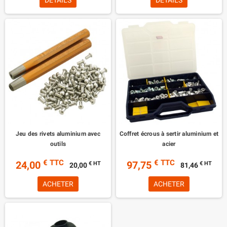
DÉTAILS
DÉTAILS
Jeu des rivets aluminium avec
Coffret écrous à sertir aluminium et
outils
acier
€ TTC
€ TTC
24,00
97,75
€ HT
€ HT
20,00
81,46
ACHETER
ACHETER