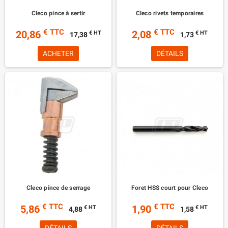
Cleco pince à sertir
Cleco rivets temporaires
€ TTC
€ TTC
20,86
2,08
€ HT
€ HT
17,38
1,73
ACHETER
DÉTAILS
Cleco pince de serrage
Foret HSS court pour Cleco
€ TTC
€ TTC
5,86
1,90
€ HT
€ HT
4,88
1,58