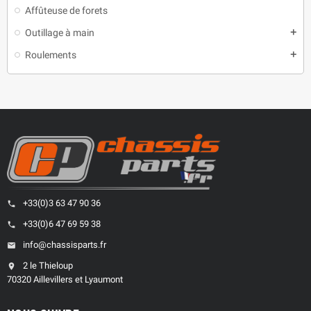
Affûteuse de forets
Outillage à main
add
Roulements
add
+33(0)3 63 47 90 36
phone
+33(0)6 47 69 59 38
phone
info@chassisparts.fr
email
2 le Thieloup
location_on
70320 Aillevillers et Lyaumont