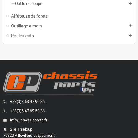
Outils de coupe
add
Affûteuse de forets
Outillage à main
add
Roulements
add
+33(0)3 63 47 90 36
phone
+33(0)6 47 69 59 38
phone
info@chassisparts.fr
email
2 le Thieloup
location_on
70320 Aillevillers et Lyaumont