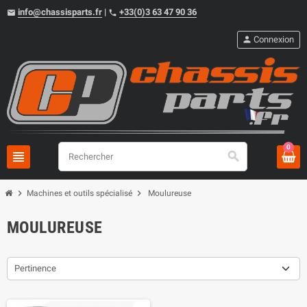
info@chassisparts.fr
|
+33(0)3 63 47 90 36
email
phone
person
Connexion
0
view_headline
search
chevron_right
chevron_right
Machines et outils spécialisé
Moulureuse
MOULUREUSE
Pertinence