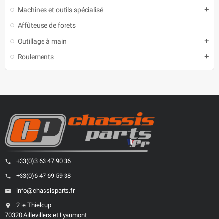
Machines et outils spécialisé
add
Affûteuse de forets
Outillage à main
add
Roulements
add
+33(0)3 63 47 90 36
phone
+33(0)6 47 69 59 38
phone
info@chassisparts.fr
email
2 le Thieloup
location_on
70320 Aillevillers et Lyaumont