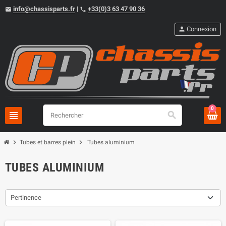
info@chassisparts.fr
|
+33(0)3 63 47 90 36
email
phone
person
Connexion
0
view_headline
search
chevron_right
chevron_right
Tubes et barres plein
Tubes aluminium
TUBES ALUMINIUM
Pertinence