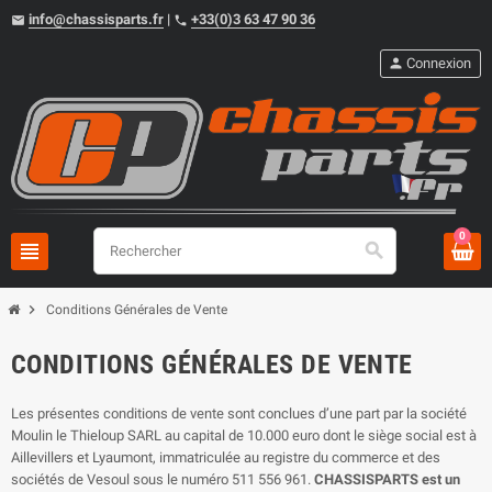
info@chassisparts.fr
|
+33(0)3 63 47 90 36
email
phone
person
Connexion
0
view_headline
search
chevron_right
Conditions Générales de Vente
CONDITIONS GÉNÉRALES DE VENTE
Les présentes conditions de vente sont conclues d’une part par la société
Moulin le Thieloup SARL au capital de 10.000 euro dont le siège social est à
Aillevillers et Lyaumont, immatriculée au registre du commerce et des
sociétés de Vesoul sous le numéro 511 556 961.
CHASSISPARTS est un