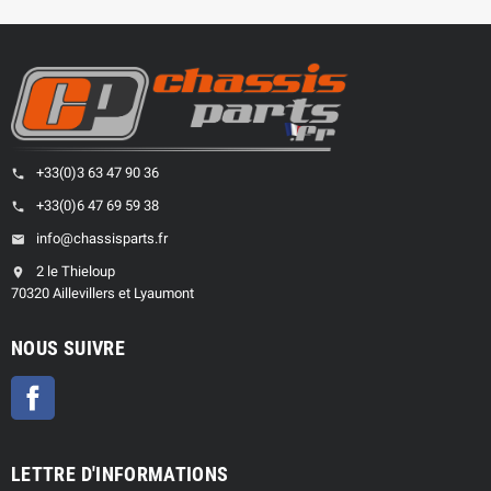
+33(0)3 63 47 90 36
phone
+33(0)6 47 69 59 38
phone
info@chassisparts.fr
email
2 le Thieloup
location_on
70320 Aillevillers et Lyaumont
NOUS SUIVRE
Facebook
LETTRE D'INFORMATIONS