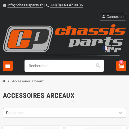
info@chassisparts.fr
|
+33(0)3 63 47 90 36
email
phone
person
Connexion
0
view_headline
search
chevron_right
Accessoires arceaux
ACCESSOIRES ARCEAUX
Pertinence