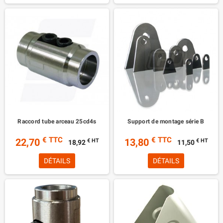
Raccord tube arceau 25cd4s
Support de montage série B
€ TTC
€ TTC
22,70
13,80
€ HT
€ HT
18,92
11,50
DÉTAILS
DÉTAILS