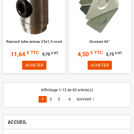
Raccord tube arceau 25x1,5 court
Gousset 60°
€ TTC
€ TTC
11,64
4,50
€ HT
€ HT
9,70
3,75
ACHETER
ACHETER
Affichage 1-12 de 62 article(s)
…
1
2
3
6
navigate_next
SUIVANT
ACCUEIL