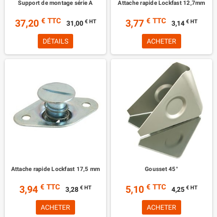
Support de montage série A
Attache rapide Lockfast 12,7mm
€ TTC
€ TTC
37,20
3,77
€ HT
€ HT
31,00
3,14
DÉTAILS
ACHETER
Attache rapide Lockfast 17,5 mm
Gousset 45°
€ TTC
€ TTC
3,94
5,10
€ HT
€ HT
3,28
4,25
ACHETER
ACHETER