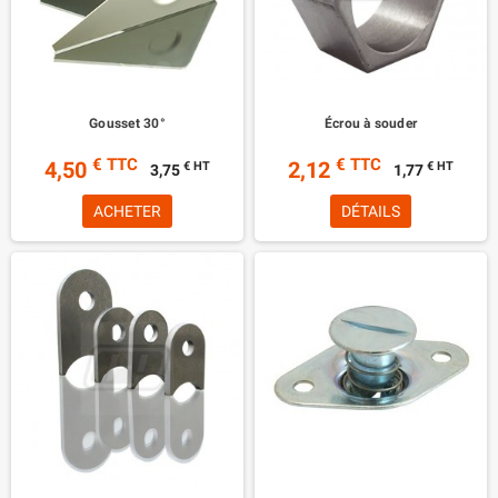
Gousset 30°
Écrou à souder
€ TTC
€ TTC
4,50
2,12
€ HT
€ HT
3,75
1,77
ACHETER
DÉTAILS