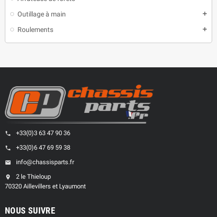
Outillage à main
add
Roulements
add
+33(0)3 63 47 90 36
phone
+33(0)6 47 69 59 38
phone
info@chassisparts.fr
email
2 le Thieloup
location_on
70320 Aillevillers et Lyaumont
NOUS SUIVRE