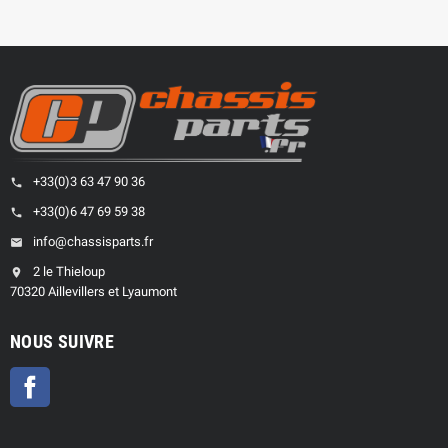
+33(0)3 63 47 90 36
phone
+33(0)6 47 69 59 38
phone
info@chassisparts.fr
email
2 le Thieloup
location_on
70320 Aillevillers et Lyaumont
NOUS SUIVRE
Facebook