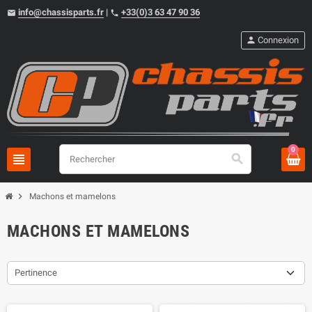
info@chassisparts.fr
|
+33(0)3 63 47 90 36
email
phone
person
Connexion
0
view_headline
search
chevron_right
Machons et mamelons
MACHONS ET MAMELONS
Pertinence