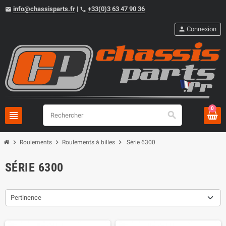
info@chassisparts.fr
|
+33(0)3 63 47 90 36
email
phone
person
Connexion
0
view_headline
search
chevron_right
chevron_right
chevron_right
Roulements
Roulements à billes
Série 6300
SÉRIE 6300
Pertinence