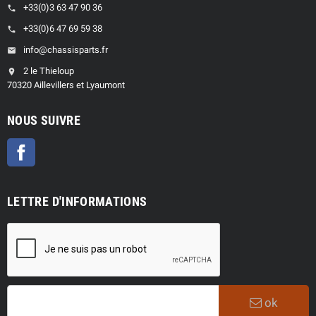
+33(0)3 63 47 90 36
phone
+33(0)6 47 69 59 38
phone
info@chassisparts.fr
email
2 le Thieloup
location_on
70320 Aillevillers et Lyaumont
NOUS SUIVRE
Facebook
LETTRE D'INFORMATIONS
ok