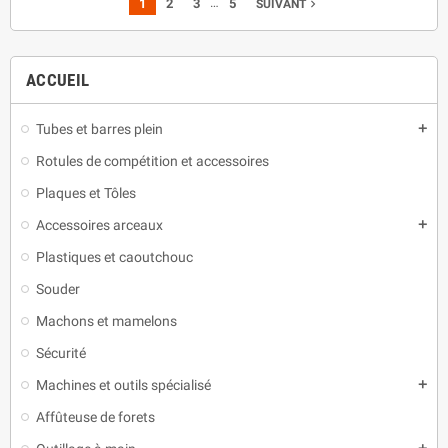
…
1
2
3
5
navigate_next
SUIVANT
ACCUEIL
Tubes et barres plein
add
Rotules de compétition et accessoires
Plaques et Tôles
Accessoires arceaux
add
Plastiques et caoutchouc
Souder
Machons et mamelons
Sécurité
Machines et outils spécialisé
add
Affûteuse de forets