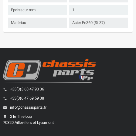
Epaisseur mm
1
Matériau
Acier Fe360 (St 37)
+33(0)3 63 47 90 36
phone
+33(0)6 47 69 59 38
phone
info@chassisparts.fr
email
2 le Thieloup
location_on
70320 Aillevillers et Lyaumont