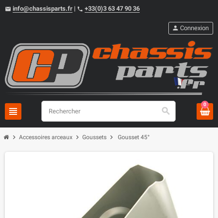
info@chassisparts.fr
|
+33(0)3 63 47 90 36
email
phone
person
Connexion
0
view_headline
search
chevron_right
chevron_right
chevron_right
Accessoires arceaux
Goussets
Gousset 45°