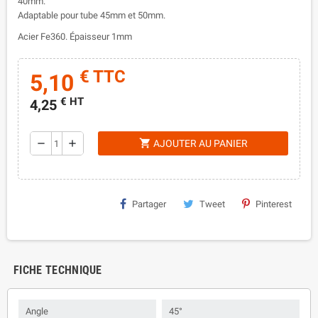
40mm.
Adaptable pour tube 45mm et 50mm.
Acier Fe360. Épaisseur 1mm
€ TTC
5,10
€ HT
4,25
shopping_cart
remove
add
AJOUTER AU PANIER
Partager
Tweet
Pinterest
FICHE TECHNIQUE
Angle
45°