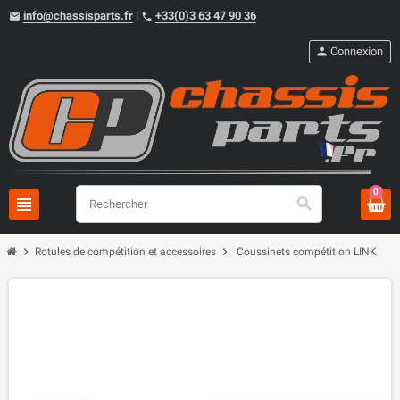
info@chassisparts.fr
|
+33(0)3 63 47 90 36
email
phone
person
Connexion
0
view_headline
search
chevron_right
chevron_right
Rotules de compétition et accessoires
Coussinets compétition LINK