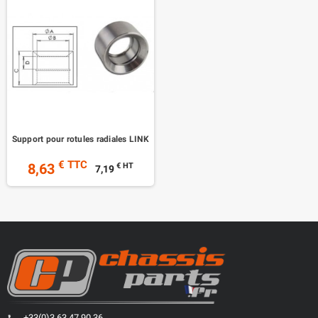
Support pour rotules radiales LINK
€ TTC
8,63
€ HT
7,19
+33(0)3 63 47 90 36