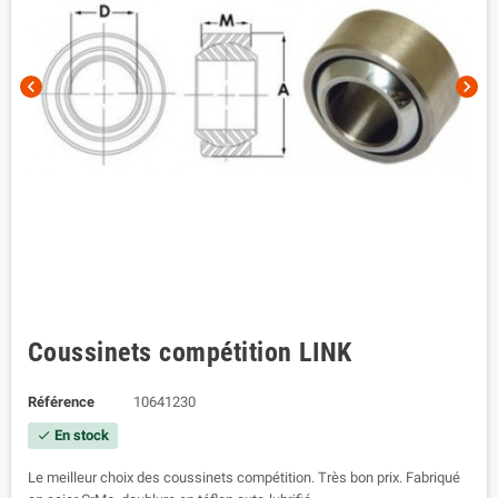
chevron_left
chevron_right
Coussinets compétition LINK
Référence
10641230
En stock
check
Le meilleur choix des coussinets compétition. Très bon prix. Fabriqué