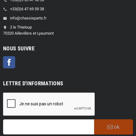
phone
+33(0)6 47 69 59 38
phone
info@chassisparts.fr
email
2 le Thieloup
location_on
70320 Aillevillers et Lyaumont
NOUS SUIVRE
Facebook
LETTRE D'INFORMATIONS
ok