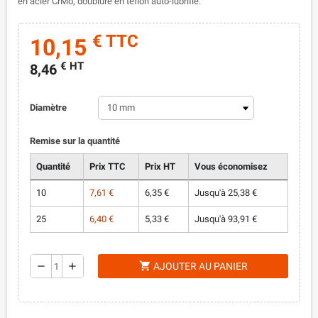
en acier CrMo, doublure en téflon auto-lubrifié.
€ TTC
10,15
€ HT
8,46
Diamètre
Remise sur la quantité
Quantité
Prix TTC
Prix HT
Vous économisez
10
7,61 €
6,35 €
Jusqu'à 25,38 €
25
6,40 €
5,33 €
Jusqu'à 93,91 €
shopping_cart
remove
add
AJOUTER AU PANIER