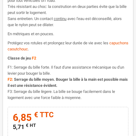
pour tout vehicules off road.
Très résistant au choc: la constrution en deux parties évite que la bille
peut sortir le logement.
Sans entretien. Un contact
continu
avec l'eau est déconseillé, alors
que le nylon peut se dilater.
En métriques et en pouces.
Protégez vos rotules et prolongez leur durée de vie avec les
capuchons
caoutchouc
.
Classe de jeu
F2
F1: Serrage du bille forte. Il faut d'une assistance mécanique ou d'un
levier pour bouger la bille.
F2:
Serrage du bille moyen. Bouger la bille à la main est possible mais
il est une résistance évident.
F3: Serrage du bille lègere. La bille se bouge facilement dans le
logement avec une force faible à moyenne.
€ TTC
6,85
€ HT
5,71