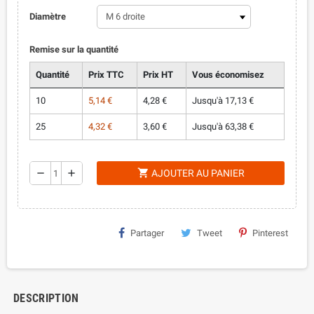
Diamètre
Remise sur la quantité
Quantité
Prix TTC
Prix HT
Vous économisez
10
5,14 €
4,28 €
Jusqu'à 17,13 €
25
4,32 €
3,60 €
Jusqu'à 63,38 €
shopping_cart
remove
add
AJOUTER AU PANIER
Partager
Tweet
Pinterest
DESCRIPTION