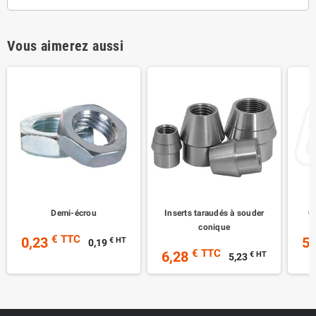
Vous aimerez aussi
Demi-écrou
Inserts taraudés à souder
C
conique
€ TTC
0,23
5
€ HT
0,19
€ TTC
6,28
€ HT
5,23