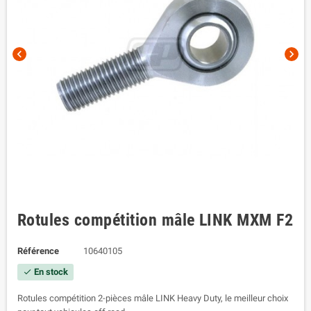
chevron_left
chevron_right
Rotules compétition mâle LINK MXM F2
Référence
10640105
En stock
check
Rotules compétition 2-pièces mâle LINK Heavy Duty, le meilleur choix