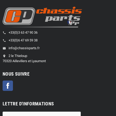
+33(0)3 63 47 90 36
phone
+33(0)6 47 69 59 38
phone
info@chassisparts.fr
email
2 le Thieloup
location_on
70320 Aillevillers et Lyaumont
NOUS SUIVRE
Facebook
LETTRE D'INFORMATIONS