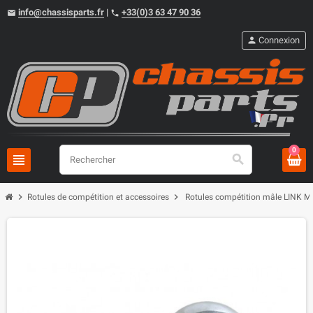
info@chassisparts.fr
|
+33(0)3 63 47 90 36
email
phone
person
Connexion
0
view_headline
search
chevron_right
chevron_right
Rotules de compétition et accessoires
Rotules compétition mâle LINK 