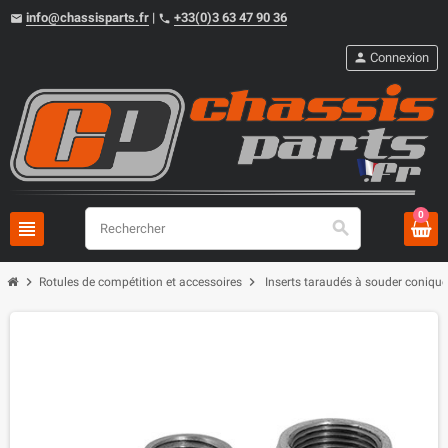
info@chassisparts.fr
|
+33(0)3 63 47 90 36
email
phone
person
Connexion
0
view_headline
search
chevron_right
chevron_right
Rotules de compétition et accessoires
Inserts taraudés à souder conique