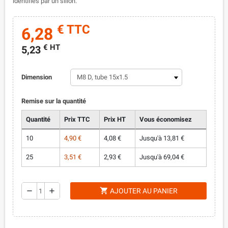
identifiés par un sillon.
€ TTC
6,28
€ HT
5,23
Dimension
Remise sur la quantité
Quantité
Prix TTC
Prix HT
Vous économisez
10
4,90 €
4,08 €
Jusqu'à 13,81 €
25
3,51 €
2,93 €
Jusqu'à 69,04 €
shopping_cart
remove
add
AJOUTER AU PANIER