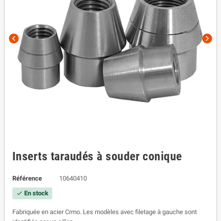
chevron_left
chevron_right
Inserts taraudés à souder conique
Référence
10640410
En stock
check
Fabriquée en acier Crmo. Les modèles avec filetage à gauche sont