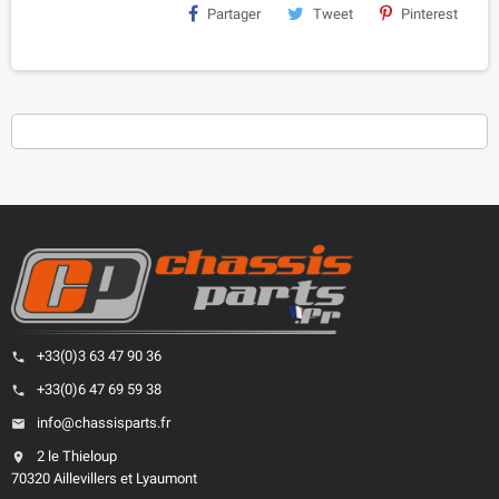
Partager
Tweet
Pinterest
+33(0)3 63 47 90 36
phone
+33(0)6 47 69 59 38
phone
info@chassisparts.fr
email
2 le Thieloup
location_on
70320 Aillevillers et Lyaumont