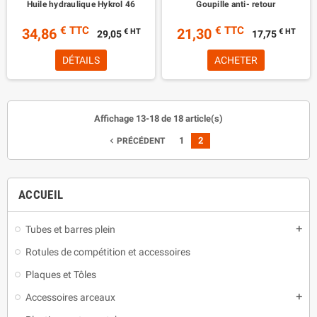
Huile hydraulique Hykrol 46
Goupille anti- retour
€ TTC
€ TTC
34,86
21,30
€ HT
€ HT
29,05
17,75
DÉTAILS
ACHETER
Affichage 13-18 de 18 article(s)
1
2
navigate_before
PRÉCÉDENT
ACCUEIL
Tubes et barres plein
add
Rotules de compétition et accessoires
Plaques et Tôles
Accessoires arceaux
add