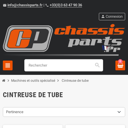
info@chassisparts.fr
|
+33(0)3 63 47 90 36
email
phone
person
Connexion
0
view_headline
search
chevron_right
chevron_right
Machines et outils spécialisé
Cintreuse de tube
CINTREUSE DE TUBE
Pertinence