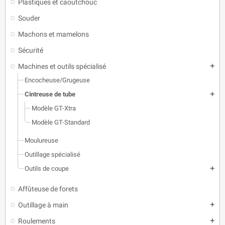
Plastiques et caoutchouc
Souder
Machons et mamelons
Sécurité
Machines et outils spécialisé
add
Encocheuse/Grugeuse
Cintreuse de tube
add
Modèle GT-Xtra
Modèle GT-Standard
Moulureuse
Outillage spécialisé
Outils de coupe
add
Affûteuse de forets
Outillage à main
add
Roulements
add