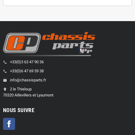
+33(0)3 63 47 90 36
phone
+33(0)6 47 69 59 38
phone
info@chassisparts.fr
email
2 le Thieloup
location_on
70320 Aillevillers et Lyaumont
NOUS SUIVRE
Facebook