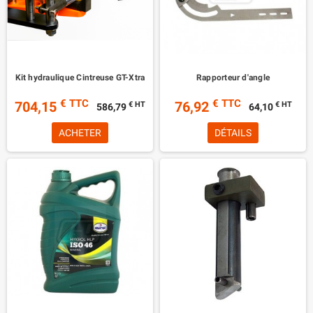
Kit hydraulique Cintreuse GT-Xtra
Rapporteur d'angle
€ TTC
€ TTC
704,15
76,92
€ HT
€ HT
586,79
64,10
ACHETER
DÉTAILS