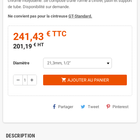
chrome molybdène. Se compose d'une forme à cintrer, patin et support
de tube. Disponibilité sur demande.
Ne convient pas pour la cintreuse
GT-Standard.
€ TTC
241,43
€ HT
201,19
Diamètre
shopping_cart
remove
add
AJOUTER AU PANIER
Partager
Tweet
Pinterest
DESCRIPTION