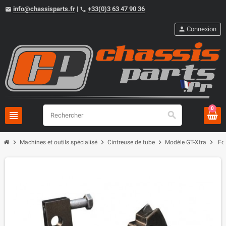
info@chassisparts.fr
|
+33(0)3 63 47 90 36
email
phone
person
Connexion
0
view_headline
search
chevron_right
chevron_right
chevron_right
chevron_right
Machines et outils spécialisé
Cintreuse de tube
Modèle GT-Xtra
Fo