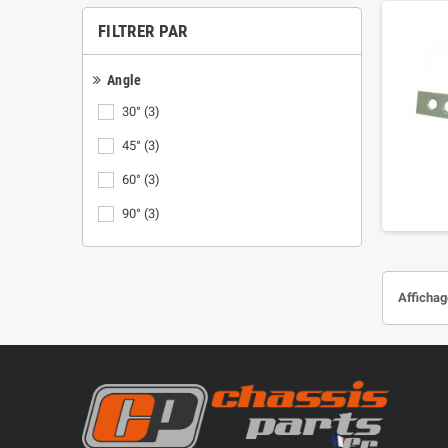
FILTRER PAR
Angle
30°
(3)
45°
(3)
60°
(3)
90°
(3)
Affichag