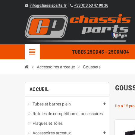
info@chassisparts.fr
|
+33(0)3 63 47 90 36
email
phone
view_headline
TUBES 25CD4S - 25CRMO4
chevron_right
Accessoires arceaux
chevron_right
Goussets
GOUS
ACCUEIL
Tubes et barres plein
add
Il y a 15 pro
Rotules de compétition et accessoires
Plaques et Tôles
Accessoires arceaux
add