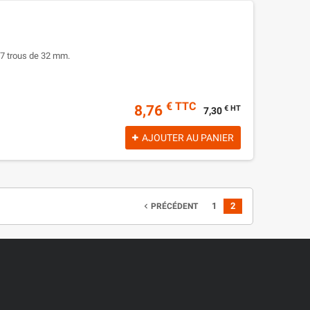
c 7 trous de 32 mm.
€ TTC
8,76
€ HT
7,30
AJOUTER AU PANIER
1
2
navigate_before
PRÉCÉDENT