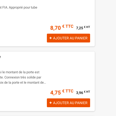
t FIA. Approprié pour tube
€ TTC
8,70
€ HT
7,25
AJOUTER AU PANIER
e
i le montant de la porte est
te. Connexion très solide par
ix de la porte et le montant de
€ TTC
4,75
€ HT
3,96
AJOUTER AU PANIER