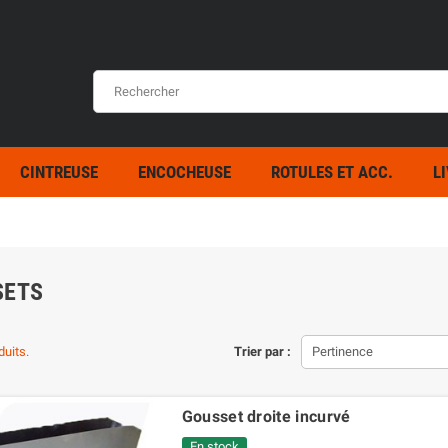
CINTREUSE
ENCOCHEUSE
ROTULES ET ACC.
L
SETS
duits.
Trier par :
Pertinence
Gousset droite incurvé
En stock