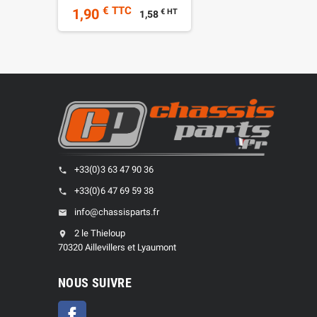
€ TTC
1,90
€ HT
1,58
+33(0)3 63 47 90 36
phone
+33(0)6 47 69 59 38
phone
info@chassisparts.fr
email
2 le Thieloup
location_on
70320 Aillevillers et Lyaumont
NOUS SUIVRE
Facebook