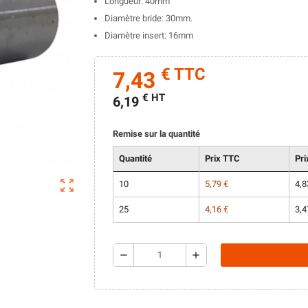
Longueur: 40mm
Diamètre bride: 30mm.
Diamètre insert: 16mm
€ TTC
7,43
€ HT
6,19
Remise sur la quantité
Quantité
Prix TTC
Pri
zoom_out_map
10
5,79 €
4,8
25
4,16 €
3,4
remove
add