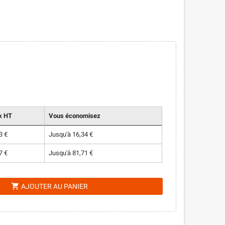
x HT
Vous économisez
3 €
Jusqu'à 16,34 €
7 €
Jusqu'à 81,71 €
shopping_cart
AJOUTER AU PANIER