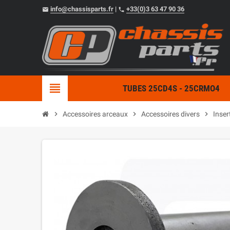
info@chassisparts.fr
|
+33(0)3 63 47 90 36
email
phone
view_headline
TUBES 25CD4S - 25CRMO4
chevron_right
Accessoires arceaux
chevron_right
Accessoires divers
chevron_right
Inser