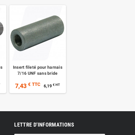
is
Insert fileté pour harnais
7/16 UNF sans bride
€ TTC
7,43
T
€ HT
6,19
LETTRE D'INFORMATIONS