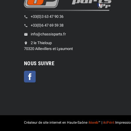
+33(0)3 63 47 90 36
phone
+33(0)6 47 69 59 38
phone
info@chassisparts.fr
email
2 le Thieloup
location_on
70320 Aillevillers et Lyaumont
NOUS SUIVRE
Facebook
Créateur de site internet en Haute-Saône
ikiweb
™ |
ikiPrint
Impressio