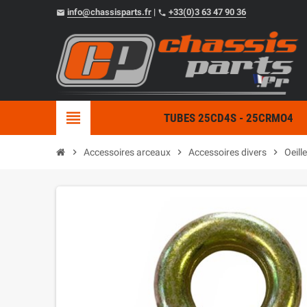
info@chassisparts.fr
|
+33(0)3 63 47 90 36
email
phone
view_headline
TUBES 25CD4S - 25CRMO4
chevron_right
Accessoires arceaux
chevron_right
Accessoires divers
chevron_right
Oeill