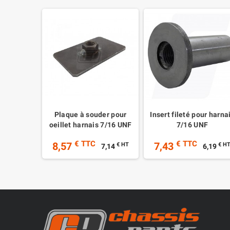
Plaque à souder pour
Insert fileté pour harna
oeillet harnais 7/16 UNF
7/16 UNF
€ TTC
€ TTC
8,57
7,43
€ HT
€ H
7,14
6,19