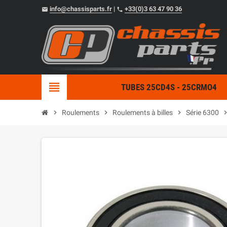
info@chassisparts.fr
|
+33(0)3 63 47 90 36
email
phone
view_headline
TUBES 25CD4S - 25CRMO4
chevron_right
Roulements
chevron_right
Roulements à billes
chevron_right
Série 6300
chevron_