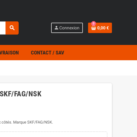
0
search
person
Connexion
0,00 €
IVRAISON
CONTACT / SAV
s SKF/FAG/NSK
eux côtés. Marque SKF/FAG/NSK.