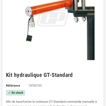
Kit hydraulique GT-Standard
Référence
14702133
En stock
check
Afin de transformer la cintreuse GT-Standard commande manuelle à