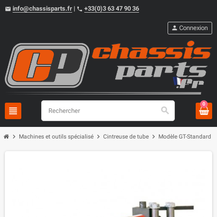
info@chassisparts.fr
|
+33(0)3 63 47 90 36
email
phone
person
Connexion
0
view_headline
search
chevron_right
chevron_right
chevron_right
chevron_
Machines et outils spécialisé
Cintreuse de tube
Modèle GT-Standard