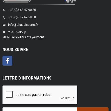
+33(0)3 63 47 90 36
phone
+33(0)6 47 69 59 38
phone
info@chassisparts.fr
email
2 le Thieloup
location_on
70320 Aillevillers et Lyaumont
NOUS SUIVRE
Facebook
LETTRE D'INFORMATIONS