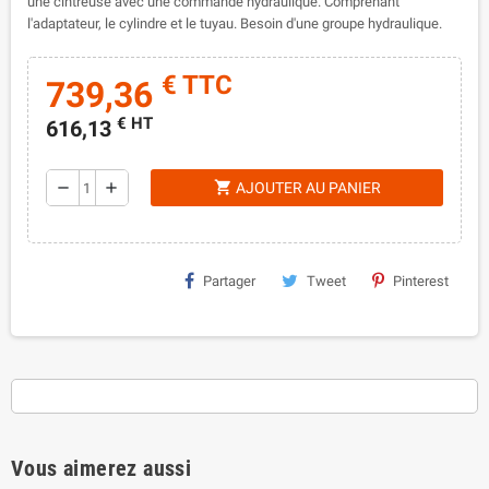
une cintreuse avec une commande hydraulique. Comprenant
l'adaptateur, le cylindre et le tuyau. Besoin d'une groupe hydraulique.
€ TTC
739,36
€ HT
616,13
shopping_cart
remove
add
AJOUTER AU PANIER
Partager
Tweet
Pinterest
Vous aimerez aussi