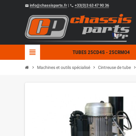
info@chassisparts.fr
|
+33(0)3 63 47 90 36
email
phone
view_headline
TUBES 25CD4S - 25CRMO4
chevron_right
Machines et outils spécialisé
chevron_right
Cintreuse de tube
chevron_r