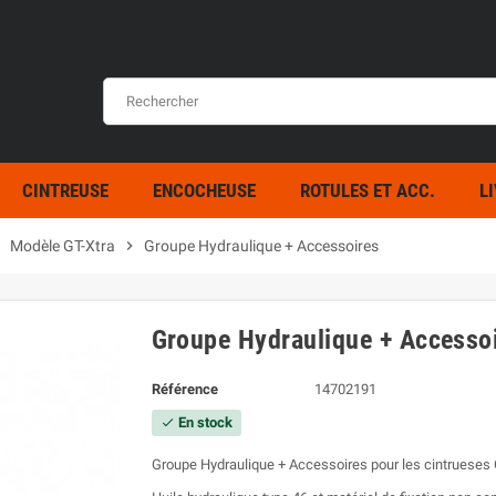
CINTREUSE
ENCOCHEUSE
ROTULES ET ACC.
L
ight
Modèle GT-Xtra
chevron_right
Groupe Hydraulique + Accessoires
Groupe Hydraulique + Accesso
Référence
14702191
En stock
check
Groupe Hydraulique + Accessoires pour les cintrueses