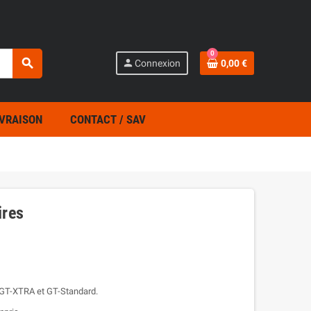
0
search
person
Connexion
0,00 €
IVRAISON
CONTACT / SAV
ires
 GT-XTRA et GT-Standard.