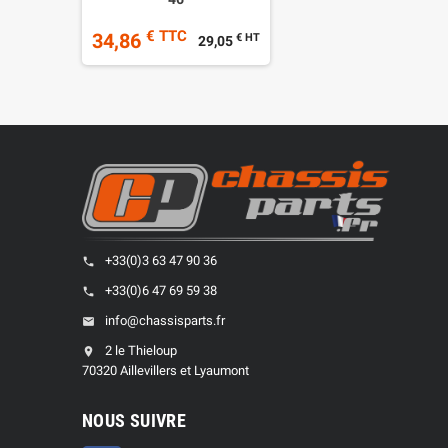
€ TTC
34,86
€ HT
29,05
+33(0)3 63 47 90 36
phone
+33(0)6 47 69 59 38
phone
info@chassisparts.fr
email
2 le Thieloup
location_on
70320 Aillevillers et Lyaumont
NOUS SUIVRE