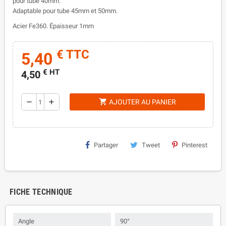
pour tube 40mm.
Adaptable pour tube 45mm et 50mm.
Acier Fe360. Épaisseur 1mm
€ TTC
5,40
€ HT
4,50
shopping_cart
remove
add
AJOUTER AU PANIER
Partager
Tweet
Pinterest
FICHE TECHNIQUE
Angle
90°