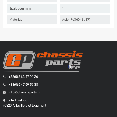
Epaisseur mm
1
Matériau
Acier Fe360 (St 37)
+33(0)3 63 47 90 36
phone
+33(0)6 47 69 59 38
phone
info@chassisparts.fr
email
2 le Thieloup
location_on
70320 Aillevillers et Lyaumont