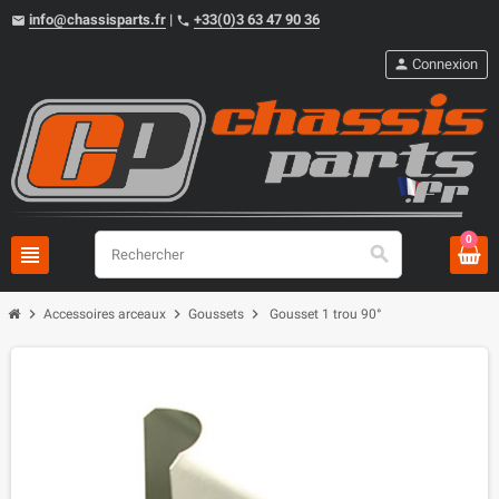
info@chassisparts.fr
|
+33(0)3 63 47 90 36
email
phone
person
Connexion
0
view_headline
search
chevron_right
chevron_right
chevron_right
Accessoires arceaux
Goussets
Gousset 1 trou 90°