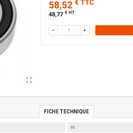
€ TTC
58,52
€ HT
48,77
remove
add
zoom_out_map
FICHE TECHNIQUE
85