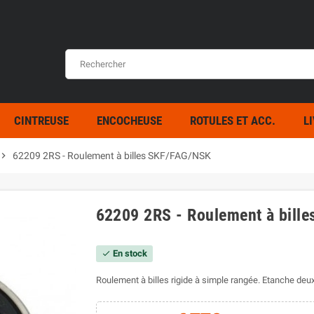
CINTREUSE
ENCOCHEUSE
ROTULES ET ACC.
L
evron_right
62209 2RS - Roulement à billes SKF/FAG/NSK
62209 2RS - Roulement à bill
En stock
check
Roulement à billes rigide à simple rangée. Etanche d