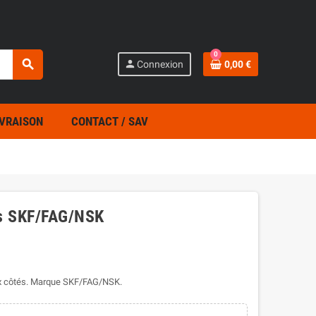
0
search
person
Connexion
0,00 €
IVRAISON
CONTACT / SAV
es SKF/FAG/NSK
eux côtés. Marque SKF/FAG/NSK.