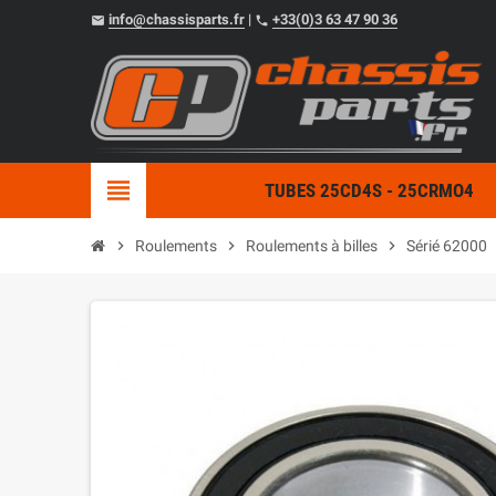
info@chassisparts.fr
|
+33(0)3 63 47 90 36
email
phone
view_headline
TUBES 25CD4S - 25CRMO4
chevron_right
Roulements
chevron_right
Roulements à billes
chevron_right
Sérié 62000
ch