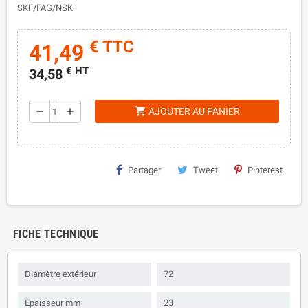
SKF/FAG/NSK.
€ TTC
41,49
€ HT
34,58
shopping_cart
remove
add
AJOUTER AU PANIER
Partager
Tweet
Pinterest
FICHE TECHNIQUE
Diamètre extérieur
72
Epaisseur mm
23