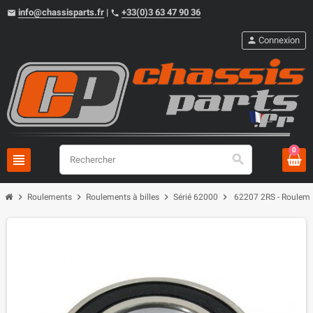
info@chassisparts.fr
|
+33(0)3 63 47 90 36
email
phone
person
Connexion
0
view_headline
search
chevron_right
chevron_right
chevron_right
chevron_right
Roulements
Roulements à billes
Sérié 62000
62207 2RS - Rouleme