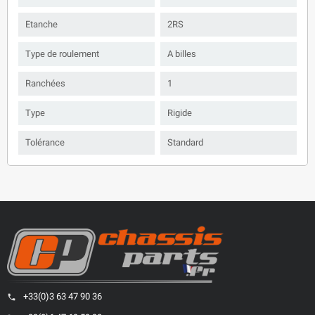
Etanche
2RS
Type de roulement
A billes
Ranchées
1
Type
Rigide
Tolérance
Standard
+33(0)3 63 47 90 36
phone