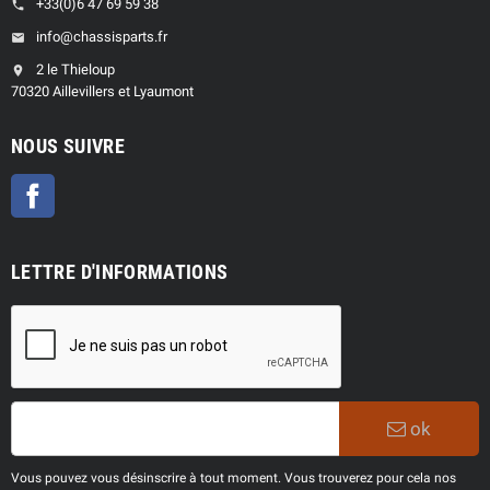
+33(0)6 47 69 59 38
phone
info@chassisparts.fr
email
2 le Thieloup
location_on
70320 Aillevillers et Lyaumont
NOUS SUIVRE
Facebook
LETTRE D'INFORMATIONS
ok
Vous pouvez vous désinscrire à tout moment. Vous trouverez pour cela nos