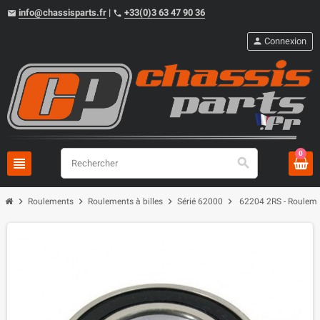
info@chassisparts.fr
|
+33(0)3 63 47 90 36
email
phone
person
Connexion
0
view_headline
search
chevron_right
chevron_right
chevron_right
chevron_right
Roulements
Roulements à billes
Sérié 62000
62204 2RS - Rouleme