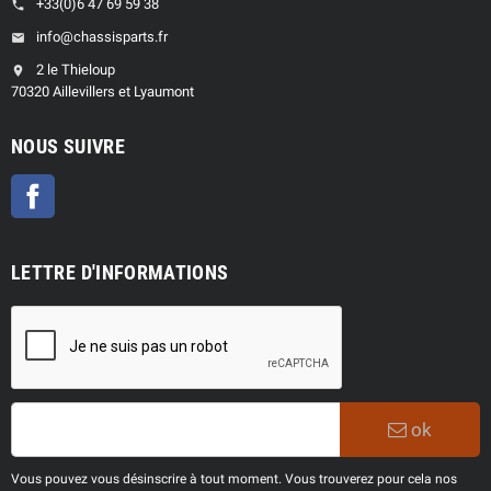
+33(0)6 47 69 59 38
phone
info@chassisparts.fr
email
2 le Thieloup
location_on
70320 Aillevillers et Lyaumont
NOUS SUIVRE
Facebook
LETTRE D'INFORMATIONS
ok
Vous pouvez vous désinscrire à tout moment. Vous trouverez pour cela nos