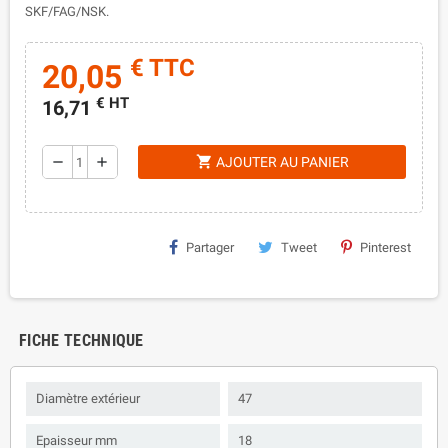
SKF/FAG/NSK.
€ TTC
20,05
€ HT
16,71
shopping_cart
remove
add
AJOUTER AU PANIER
Partager
Tweet
Pinterest
FICHE TECHNIQUE
Diamètre extérieur
47
Epaisseur mm
18