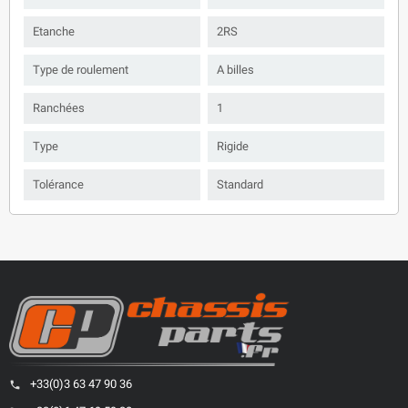
Etanche
2RS
Type de roulement
A billes
Ranchées
1
Type
Rigide
Tolérance
Standard
+33(0)3 63 47 90 36
phone