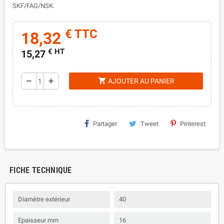
SKF/FAG/NSK.
€ TTC
18,32
€ HT
15,27
shopping_cart
remove
add
AJOUTER AU PANIER
Partager
Tweet
Pinterest
FICHE TECHNIQUE
Diamètre extérieur
40
Epaisseur mm
16