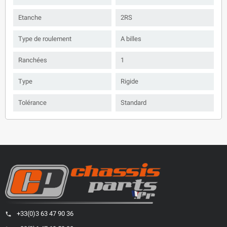
Etanche
2RS
Type de roulement
A billes
Ranchées
1
Type
Rigide
Tolérance
Standard
+33(0)3 63 47 90 36
phone