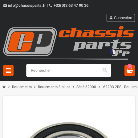
info@chassisparts.fr
|
+33(0)3 63 47 90 36
email
phone
person
Connexion
0
view_headline
search
chevron_right
chevron_right
chevron_right
chevron_right
Roulements
Roulements à billes
Sérié 62000
62203 2RS - Rouleme