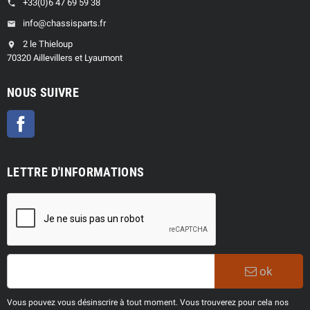
+33(0)6 47 69 59 38
phone
info@chassisparts.fr
email
2 le Thieloup
location_on
70320 Aillevillers et Lyaumont
NOUS SUIVRE
Facebook
LETTRE D'INFORMATIONS
ok
Vous pouvez vous désinscrire à tout moment. Vous trouverez pour cela nos