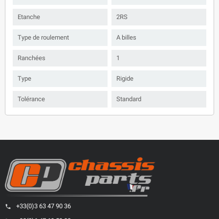
Etanche
2RS
Type de roulement
A billes
Ranchées
1
Type
Rigide
Tolérance
Standard
+33(0)3 63 47 90 36
phone