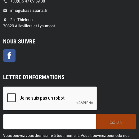
+33(0)6 47 69 59 38
phone
info@chassisparts.fr
email
2 le Thieloup
location_on
70320 Aillevillers et Lyaumont
NOUS SUIVRE
Facebook
LETTRE D'INFORMATIONS
ok
Vous pouvez vous désinscrire à tout moment. Vous trouverez pour cela nos