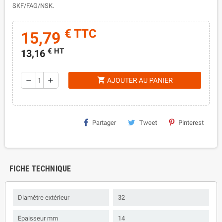
SKF/FAG/NSK.
€ TTC
15,79
€ HT
13,16
shopping_cart
remove
add
AJOUTER AU PANIER
Partager
Tweet
Pinterest
FICHE TECHNIQUE
Diamètre extérieur
32
Epaisseur mm
14