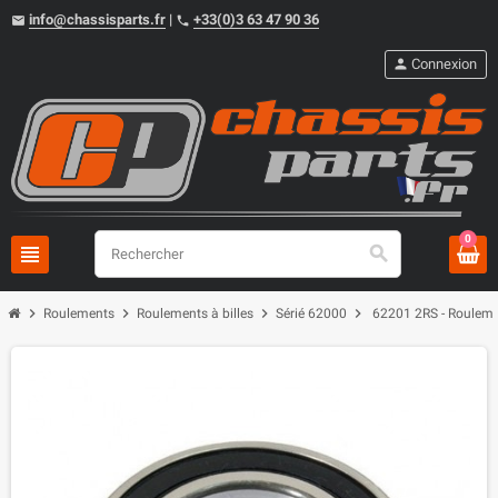
info@chassisparts.fr
|
+33(0)3 63 47 90 36
email
phone
person
Connexion
0
view_headline
search
chevron_right
chevron_right
chevron_right
chevron_right
Roulements
Roulements à billes
Sérié 62000
62201 2RS - Rouleme