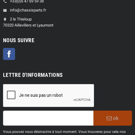
+33(0)6 47 69 59 38
phone
info@chassisparts.fr
email
2 le Thieloup
location_on
70320 Aillevillers et Lyaumont
NOUS SUIVRE
Facebook
LETTRE D'INFORMATIONS
ok
Vous pouvez vous désinscrire à tout moment. Vous trouverez pour cela nos