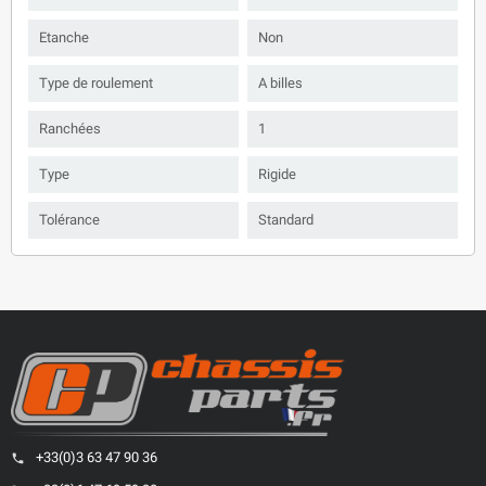
Etanche
Non
Type de roulement
A billes
Ranchées
1
Type
Rigide
Tolérance
Standard
+33(0)3 63 47 90 36
phone