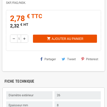
SKF/FAG/NSK.
€ TTC
2,78
€ HT
2,32
shopping_cart
remove
add
AJOUTER AU PANIER
Partager
Tweet
Pinterest
FICHE TECHNIQUE
Diamètre extérieur
26
Epaisseur mm
8