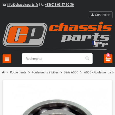
info@chassisparts.fr
|
+33(0)3 63 47 90 36
email
phone
person
Connexion
0
view_headline
search
chevron_right
chevron_right
chevron_right
chevron_right
Roulements
Roulements à billes
Série 6000
6000 - Roulement à b