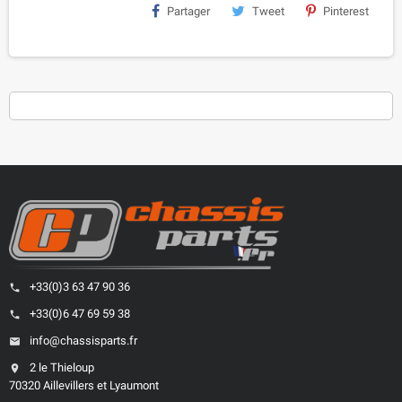
Partager
Tweet
Pinterest
+33(0)3 63 47 90 36
phone
+33(0)6 47 69 59 38
phone
info@chassisparts.fr
email
2 le Thieloup
location_on
70320 Aillevillers et Lyaumont