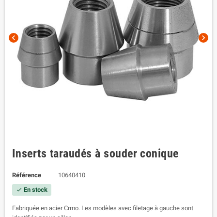
chevron_left
chevron_right
Inserts taraudés à souder conique
Référence
10640410
En stock
check
Fabriquée en acier Crmo. Les modèles avec filetage à gauche sont