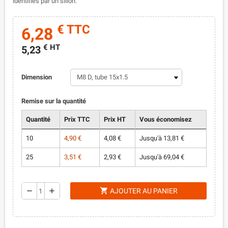
identifiés par un sillon.
€ TTC
6,28
€ HT
5,23
Dimension
Remise sur la quantité
Quantité
Prix TTC
Prix HT
Vous économisez
10
4,90 €
4,08 €
Jusqu'à 13,81 €
25
3,51 €
2,93 €
Jusqu'à 69,04 €
shopping_cart
remove
add
AJOUTER AU PANIER