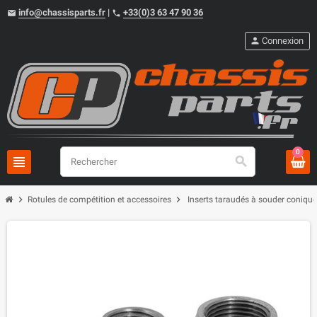
info@chassisparts.fr
|
+33(0)3 63 47 90 36
email
phone
person
Connexion
0
view_headline
search
chevron_right
chevron_right
Rotules de compétition et accessoires
Inserts taraudés à souder conique