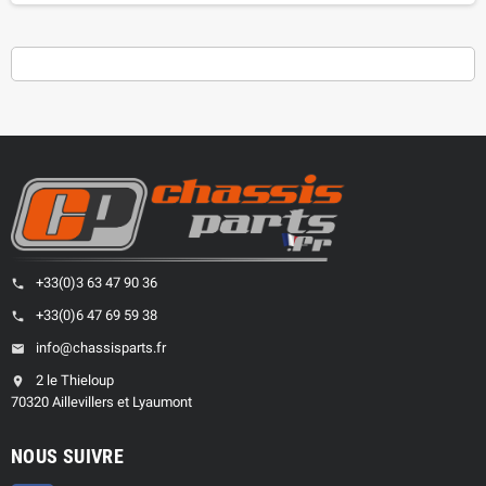
+33(0)3 63 47 90 36
phone
+33(0)6 47 69 59 38
phone
info@chassisparts.fr
email
2 le Thieloup
location_on
70320 Aillevillers et Lyaumont
NOUS SUIVRE