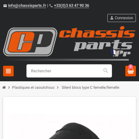
info@chassisparts.fr
|
+33(0)3 63 47 90 36
email
phone
person
Connexion
0
view_headline
search
chevron_right
chevron_right
Plastiques et caoutchouc
Silent blocs type C femelle/femelle