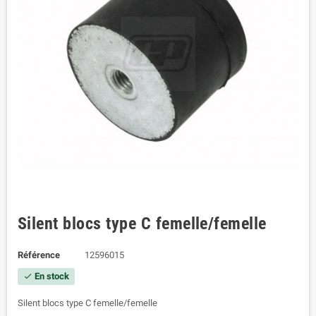
Silent blocs type C femelle/femelle
Référence
12596015
En stock
check
Silent blocs type C femelle/femelle