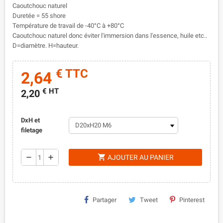
Caoutchouc naturel
Duretée = 55 shore
Température de travail de -40°C à +80°C
Caoutchouc naturel donc éviter l'immersion dans l'essence, huile etc..
D=diamètre. H=hauteur.
€ TTC
2,64
€ HT
2,20
DxH et
filetage
shopping_cart
remove
add
AJOUTER AU PANIER
Partager
Tweet
Pinterest