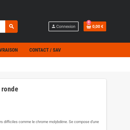
0
search
person
Connexion
0,00 €
IVRAISON
CONTACT / SAV
 ronde
ciers difficiles comme le chrome molybdène. Se compose d'une