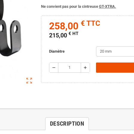
Ne convient pas pour la cintreuse
GT-XTRA.
€ TTC
258,00
€ HT
215,00
Diamètre
remove
add
zoom_out_map
DESCRIPTION