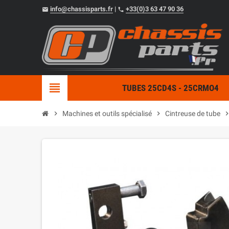
info@chassisparts.fr
|
+33(0)3 63 47 90 36
email
phone
view_headline
TUBES 25CD4S - 25CRMO4
chevron_right
Machines et outils spécialisé
chevron_right
Cintreuse de tube
chevron_r