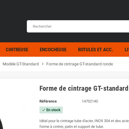
CINTREUSE
ENCOCHEUSE
ROTULES ET ACC.
L
ight
Modèle GT-Standard
chevron_right
Forme de cintrage GT-standard ronde
Forme de cintrage GT-standard
Référence
14702140
En stock
check
Idéal pour le cintrage tube d'acier, INOX 304 et des a
forme à cintrer, patin et support de tube.