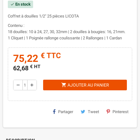
En stock
check
Coffret à douilles 1/2" 25 pièces LICOTA
Contenu :
18 douilles: 10 à 24, 27, 30, 32mm | 2 douilles à bougies: 16, 21mm.
1 Cliquet | 1 Poignée rallonge coulissante | 2 Rallonges | 1 Cardan
€ TTC
75,22
€ HT
62,68
shopping_cart
remove
add
AJOUTER AU PANIER
Partager
Tweet
Pinterest