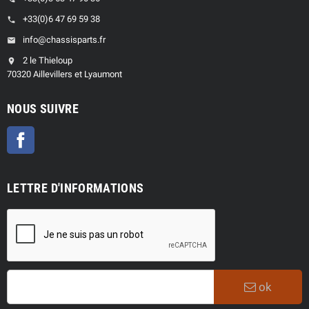
+33(0)6 47 69 59 38
phone
info@chassisparts.fr
email
2 le Thieloup
location_on
70320 Aillevillers et Lyaumont
NOUS SUIVRE
Facebook
LETTRE D'INFORMATIONS
ok