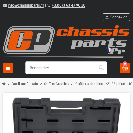
info@chassisparts.fr
|
+33(0)3 63 47 90 36
email
phone
person
Connexion
0
view_headline
search
chevron_right
chevron_right
chevron_right
Outillage à main
Coffret Douilles
Coffret à douilles 1/2" 25 pièces LI