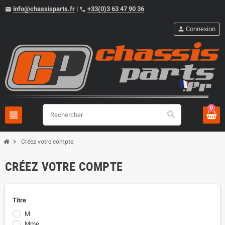
info@chassisparts.fr
|
+33(0)3 63 47 90 36
email
phone
person
Connexion
0
view_headline
search
chevron_right
Créez votre compte
CRÉEZ VOTRE COMPTE
Titre
M
Mme