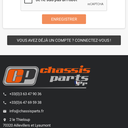
ENREGISTRER
VOUS AVEZ DÉJÀ UN COMPTE ? CONNECTEZ-VOUS !
+33(0)3 63 47 90 36
phone
+33(0)6 47 69 59 38
phone
info@chassisparts.fr
email
2 le Thieloup
location_on
70320 Aillevillers et Lyaumont